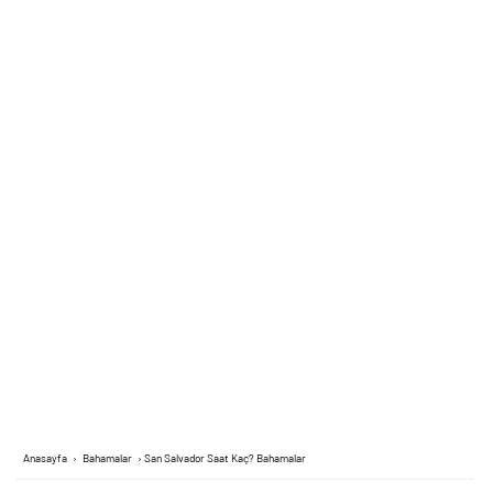
Anasayfa
›
Bahamalar
›
San Salvador Saat Kaç? Bahamalar