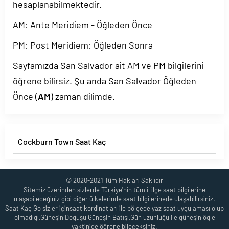
hesaplanabilmektedir.
AM: Ante Meridiem - Öğleden Önce
PM: Post Meridiem: Öğleden Sonra
Sayfamızda San Salvador ait AM ve PM bilgilerini
öğrene bilirsiz. Şu anda San Salvador Öğleden
Önce (
AM
) zaman dilimde.
Cockburn Town Saat Kaç
© 2020-2021 Tüm Hakları Saklıdır
Sitemiz üzerinden sizlerde Türkiye'nin tüm il ilçe saat bilgilerine
ulaşabileceğiniz gibi diğer ülkelerinde saat bilgilerinede ulaşabilirsiniz.
Saat Kaç Go sizler içinsaat kordinatları ile bölgede yaz saat uygulaması olup
olmadığı,Güneşin Doğuşu,Güneşin Batışı,Gün uzunluğu ile güneşin öğle
vaktinide öğrene bileçeksiniz.