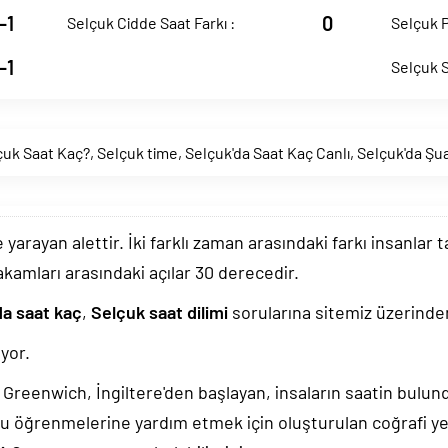
-1
0
Selçuk Cidde Saat Farkı :
Selçuk P
-1
Selçuk S
çuk Saat Kaç?
,
Selçuk time
,
Selçuk'da Saat Kaç Canlı
,
Selçuk'da Şu
arayan alettir. İki farklı zaman arasındaki farkı insanlar 
akamları arasındaki açılar 30 derecedir.
da saat kaç
,
Selçuk saat dilimi
sorularına sitemiz üzerinden 
yor.
k, Greenwich, İngiltere'den başlayan, insaların saatin bulu
u öğrenmelerine yardım etmek için oluşturulan coğrafi yer