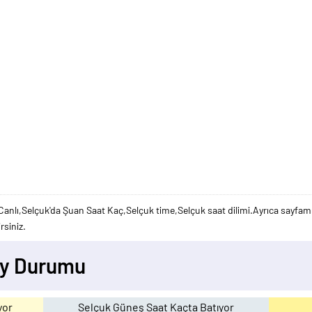
Canlı,Selçuk'da Şuan Saat Kaç,Selçuk time,Selçuk saat dilimi.Ayrıca sayfamız
rsiniz.
Ay Durumu
yor
Selçuk Güneş Saat Kaçta Batıyor