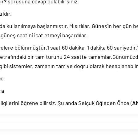
ir?
sorusuna cevap bulabilirsiniz.
ul
'dir.
da kullanılmaya başlanmıştır. Mısırlılar, Güneş'in her gün b
güneş saatini icat etmeyi başardılar.
yelere bölünmüştür.1 saat 60 dakika, 1 dakika 60 saniyedir
 etrafındaki bir tam turunu 24 saatte tamamlar.Günümüz
 gibi sistemler, zamanın tam ve doğru olarak hesaplanabil
ce
ra
lgilerini öğrene bilirsiz. Şu anda Selçuk Öğleden Önce (
A