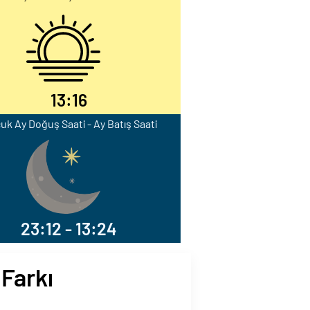
13:16
uk Ay Doğuş Saati - Ay Batış Saati
23:12 - 13:24
 Farkı